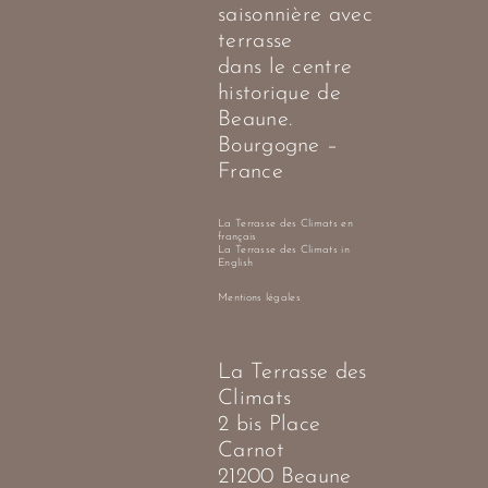
saisonnière avec
terrasse
dans le centre
historique de
Beaune.
Bourgogne –
France
La Terrasse des Climats en
français
La Terrasse des Climats in
English
Mentions légales
La Terrasse des
Climats
2 bis Place
Carnot
21200 Beaune